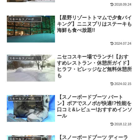
2018.09.24
【星野リゾートトマムで夕食バイ
スキー＆スノーボード
キング】ニニヌプリはステーキも
海鮮も食べ放題!!
2024.07.24
ニセコスキー場でランチ!【おす
スキー＆スノーボード
すめレストラン・休憩所ガイド】
ヒラフ・ビレッジなど無料休憩所
も
2024.02.15
【スノーボードブーツ バート
スキー＆スノーボード
ン】ボアでスノボが快適!?性能を
口コミ&レビュー!おすすめインソ
ール
2018.12.18
【スノーボードブーツ ディーラ
スキー＆スノーボード