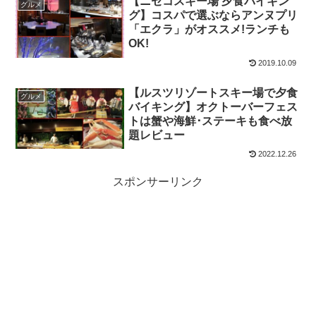
【ニセコスキー場 夕食バイキン
グルメ
グ】コスパで選ぶならアンヌプリ
「エクラ」がオススメ!ランチも
OK!
2019.10.09
【ルスツリゾートスキー場で夕食
グルメ
バイキング】オクトーバーフェス
トは蟹や海鮮･ステーキも食べ放
題レビュー
2022.12.26
スポンサーリンク