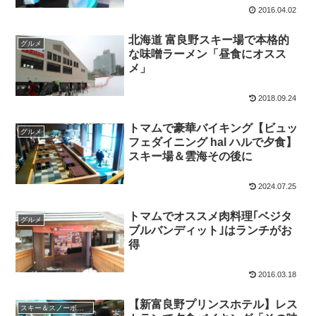
2016.04.02
北海道 富良野スキー場で本格的
グルメ
な味噌ラーメン「昼食にオスス
メ」
2018.09.24
トマムで豪華バイキング【ビュッ
グルメ
フェダイニング hal ハルで夕食】
スキー場＆雲海その後に
2024.07.25
トマムでオススメ肉料理｢ベジタ
グルメ
ブルバンディット｣はランチがお
得
2016.03.18
【新富良野プリンスホテル】レス
スキー＆スノーボード