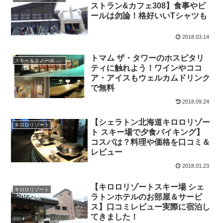
ストラン&カフェ308】食事やビ
ールは勿論！格好いいTシャツも
2018.03.14
トマム ザ・タワーのホスピタリ
スキー＆スノーボード
ティに触れよう！ワインやココ
ア・アイスもウェルカムドリンク
で無料
2018.09.24
【シェラトン北海道キロロリゾー
キロロリゾート
ト スキー場で夕食バイキング】
コスパは？料理や価格を口コミ＆
レビュー
2018.01.23
【キロロリゾートスキー場 シェ
キロロリゾート
ラトンホテルのお部屋＆サービ
ス】口コミレビュー実際に宿泊し
てきました！