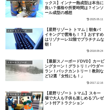
ックス】インナー熱成型は本当に
良い？価格や所要時間は？インソ
ール成型の感想
2025.05.11
【星野リゾート トマム｜朝食バ
スキー＆スノーボード
イキングで雲海も！？】おすすめ
はリゾナーレ32階でプラチナムな
朝！
2018.09.24
【最新スノーボードDVD】カービ
スキー＆スノーボード
ングターン！グラトリ！パウダー
ラン！バックカントリー！教則な
ど12選「女性にも！」
2017.12.16
【星野リゾート トマム】スキー
スキー＆スノーボード
場で大人も子供も楽しめるプレゼ
ント付アトラクション