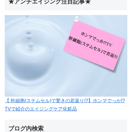
★アンチエイジング注目記事★
【 幹細胞(ステムセル)で驚きの若返り!?】ホンマでっか!?
TVで紹介のエイジングケア化粧品
ブログ内検索