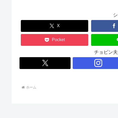
シ
X
Pocket
チョピン夫
ホーム