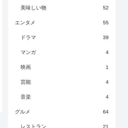
美味しい物
52
エンタメ
55
ドラマ
39
マンガ
4
映画
1
芸能
4
音楽
4
グルメ
64
レストラン
21