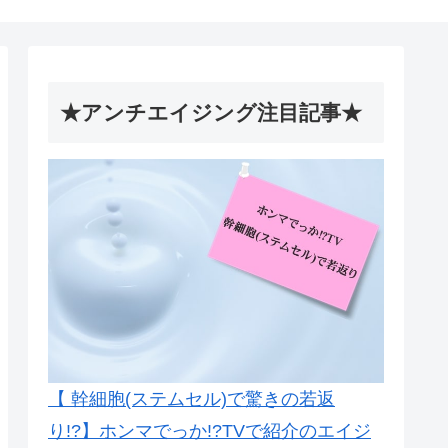
★アンチエイジング注目記事★
【 幹細胞(ステムセル)で驚きの若返
り!?】ホンマでっか!?TVで紹介のエイジ