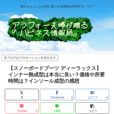
毎日をちょっとお得に過ごせる情報を発信するブログ
当ブログはプロモーションを含みます
【スノーボードブーツ ディーラックス】
インナー熱成型は本当に良い？価格や所要
時間は？インソール成型の感想
X
Facebook
はてブ
0
0
Pocket
LINE
コピー
0