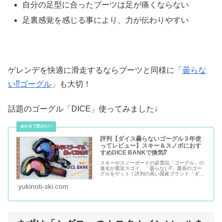
自分の足型に合ったブーツは足が痛くならない
足裏感覚を感じる事により、力が伝わりやすい
ゲレンデを快適に滑走するならブーツと同様に「
曇らな
い⁉ゴーグル
」も大切！
話題のゴーグル「DICE」使ってみました↓
評判【ダイス曇らないゴーグル３年使
ってレビュー】スキー＆スノボにおす
すめDICE BANKで換気⁉
スキーやスノーボードの必需品「ゴーグル」の
進化が最近スゴイ。「曇らない⁉」最高のゴー
グルをゲット！評判の高い国産ブランド「ダイ
ス バンク」なんと換気ができます。実際に３年
使ってみましたので口コミ＆レビュー
yukinoti-ski.com