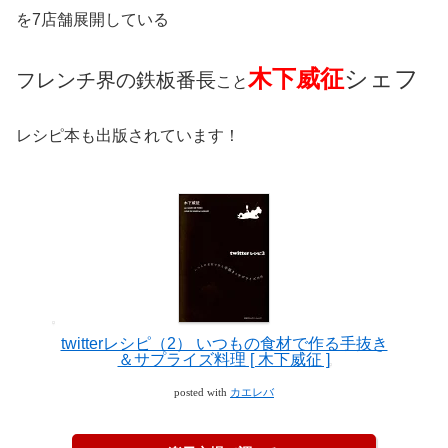
を7店舗展開している
木下威征
シェフ
フレンチ界の鉄板番長
こと
レシピ本も出版されています！
twitterレシピ（2） いつもの食材で作る手抜き
＆サプライズ料理 [ 木下威征 ]
posted with
カエレバ