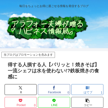
毎日をちょっとお得に過ごせる情報を発信するブログ
当ブログはプロモーションを含みます
得する人損する人【パリッと！焼きそば】
一流シェフは水を使わない!?鉄板焼きの食
感に
X
Facebook
はてブ
0
1
Pocket
LINE
コピー
0