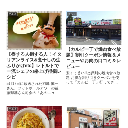
グルメ
グルメ
【カルビ一丁で焼肉食べ放
【得する人損する人！イタ
題】割引クーポン情報＆メ
リアンライス&煮干しの生
ニューやお肉の口コミ＆レ
ふりかけetc】レトルトで
ビュー
一流シェフの格上げ得損レ
安くて旨い!!と評判の焼肉食べ放
シピ
題 お得な割り引きクーポンを使
って「カルビ一丁」行ってきま
5月17日に放送された羽鳥 慎一
した!!! いくら食べ放題と言って
さん、フットボールアワーの後
も美味しいお肉が食べたい！ と
藤輝基さん司会の「あのニュー
いうことで・・・ 口コミやレビ
スで得する人損する人」で紹介
ューを見て、評判が良いので早
された 「家で食べているご飯の
速「カルビ一丁」へ！ 一度行...
お供」＆「レトルト食品をお店
グルメ
グルメ
の味に格上げ」 腕もキャラも超
一流のスターシェフ北山智映シ
ェフと小...