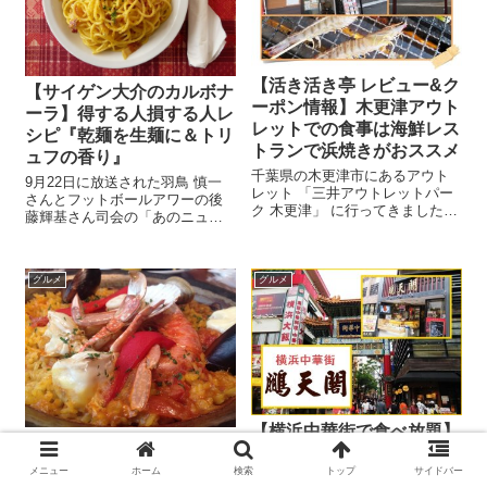
【活き活き亭 レビュー&ク
【サイゲン大介のカルボナ
ーポン情報】木更津アウト
ーラ】得する人損する人レ
レットでの食事は海鮮レス
シピ『乾麺を生麺に＆トリ
トランで浜焼きがおススメ
ュフの香り』
千葉県の木更津市にあるアウト
9月22日に放送された羽鳥 慎一
レット 「三井アウトレットパー
さんとフットボールアワーの後
ク 木更津」 に行ってきました。
藤輝基さん司会の「あのニュー
前日「どこのレストランで食事
スで得する人損する人」で紹介
をしようかなぁ？」 と迷ってい
されたサイゲン大介ことお笑い
た時に、ふと以前テレビで魚介
コンビ「うしろシティ」の神の
類を網で焼いて食べさせてくれ
グルメ
グルメ
舌を持つと言われる阿諏訪泰義
るレストランが出ていたのを思
さんの 「安い材料が簡単！カル
い出し...
ボナーラが...
【横浜中華街で食べ放題】
【得する人損する人】本格
鵬天閣の割引クーポンは？
パエリア『アルミホイルで
本格バイキング料理口コ
メニュー
ホーム
検索
トップ
サイドバー
簡単！材料入れて焼くだ