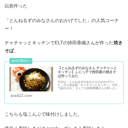
以前作った
「とんねるずのみなさんのおかげでした」の人気コーナ
ー！
チャチャッとキッチンでELTの持田香織さんが作った
焼き
そば
。
【とんねるずのみなさん チャチャッと
キッチン】ふじっ子で持田家の焼きそ
ば作ってみた
今日は「とんねるずのみなさんのおかげでし
た」の人気企画「チャチャッとキッチン」の中
で紹介され、 ＥＬＴの持田香織さんが作った
『チャチャッと作る、持田家の焼きそば』に挑
戦！本当にタイトル通りのチャチャッと作れる
ara422.com
レシピ。 出演者の皆さん楽しそうに料理を作っ
てるので、見ている側も作って食べてみたくな
るレシピばかりです。
こちらも塩こんぶで味付けしました。