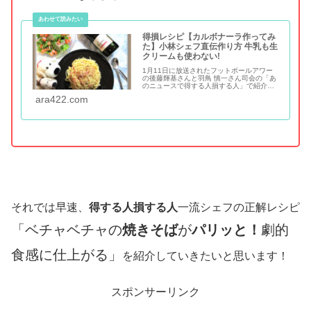
得損レシピ【カルボナーラ作ってみ
た】小林シェフ直伝作り方 牛乳も生
クリームも使わない!
1月11日に放送されたフットボールアワー
の後藤輝基さんと羽鳥 慎一さん司会の「あ
のニュースで得する人損する人」で紹介さ
れたカルボナーラのレシピ イタリアンの鬼
ara422.com
才小林幸司シェフが世界一美味しいと言い
切ったレシピ『牛乳も生クリームも使わな
い！小林シェフの得損カルボナーラ』番組
を見ていて、驚くほど簡単に作っている工
程にビック...
それでは早速、
得する人損する人
一流シェフの正解レシピ
「ベチャベチャの
焼きそば
が
パリッと！
劇的
食感に仕上がる」
を紹介していきたいと思います！
スポンサーリンク