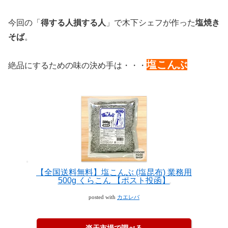
今回の「
得する人損する人
」で木下シェフが作った
塩焼き
そば
。
塩こんぶ
絶品にするための味の決め手は・・・
【全国送料無料】塩こんぶ (塩昆布) 業務用
500g くらこん 【ポスト投函】
posted with
カエレバ
楽天市場で調べる