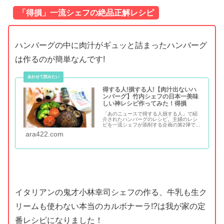
「得損」一流シェフの絶品正解レシピ
ハンバーグの中に肉汁がギュッと詰まったハンバーグ
は作るのが簡単なんです!
得する人!損する人!【肉汁出ないハ
ンバーグ】竹内シェフの日本一美味
しい神レシピ作ってみた！得損
「あのニュースで得する人損する人」で紹
介されたハンバーグのレシピ。主婦のレシ
ピを一流シェフが添削する企画の第2弾で、
ハンバーググランプリで金賞を獲得、ミシ
ara422.com
ュランガイドにも掲載されてるお店「アッ
シュドール タケウチ」のシェフ竹内総司さ
んが作る【肉汁出ないハンバーグ】日本一
美味しい正解レシピ！今まで作っていたハ
ンバーグは間...
イタリアンの鬼才小林幸司シェフの作る、牛乳も生ク
リームも使わない本当のカルボナーラ!?は我が家の定
番レシピになりました！