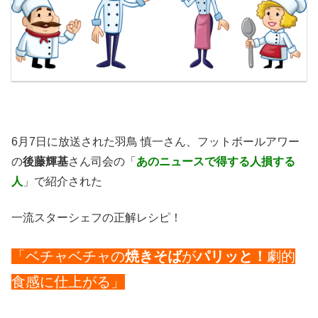
6月7日に放送された羽鳥 慎一さん、フットボールアワー
の
後藤輝基
さん司会の「
あのニュースで得する人損する
人
」で紹介された
一流スターシェフの正解レシピ！
「ベチャベチャの
焼きそば
が
パリッと！
劇的
食感に仕上がる」