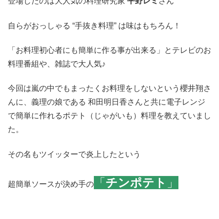
登場したのは大人気の料理研究家
平野レミ
さん
自らがおっしゃる “手抜き料理” は味はもちろん！
「お料理初心者にも簡単に作る事が出来る」とテレビのお
料理番組や、雑誌で大人気♪
今回は嵐の中でもまったくお料理をしないという櫻井翔さ
んに、義理の娘である 和田明日香さんと共に電子レンジ
で簡単に作れるポテト（じゃがいも）料理を教えていまし
た。
その名もツイッターで炎上したという
「
チンポテト
」
超簡単ソースが決め手の