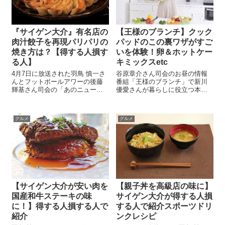
『サイゲン大介』有名店の
【王様のブランチ】クック
肉汁餃子を再現パリパリの
パッドのこの裏ワザがすご
焼き方は？【得する人損す
いを体験！卵＆ホットケー
る人】
キミックスetc
4月7日に放送された羽鳥 慎一さ
谷原章介さん司会のお昼の情報
んとフットボールアワーの後藤
番組「王様のブランチ」で新川
輝基さん司会の「あのニュース
優愛さんが暮らしに役立つ本を
で得する人損する人」で紹介さ
体験するコーナー「ハウツーブ
れたお笑いコンビ「うしろシテ
ックン」で料理の簡単な裏ワザ
ィ」のサイゲン大介こと阿諏訪
を紹介していました。第一回の
グルメ
グルメ
泰義さんの凄すぎる有名店のレ
今回は「クックパッドのこの裏
シピ再現です。今回はあの有名
ワザがすごい」から驚きの裏ワ
店「紅虎餃子...
ザ＆超速ワザが多...
【サイゲン大介が安い肉を
【親子丼を高級店の味に】
国産和牛ステーキの味
サイゲン大介が得する人損
に！】得する人損する人で
する人で紹介スポーツドリ
紹介
ンクレシピ