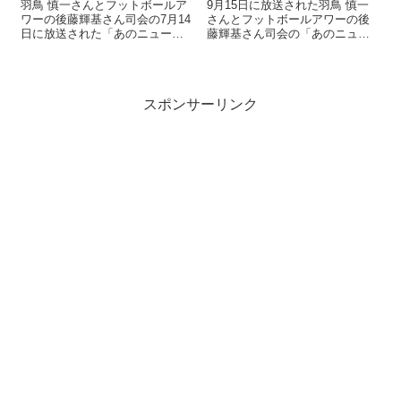
羽鳥 慎一さんとフットボールア
9月15日に放送された羽鳥 慎一
ワーの後藤輝基さん司会の7月14
さんとフットボールアワーの後
日に放送された「あのニュース
藤輝基さん司会の「あのニュー
で得する人損する人」で紹介さ
スで得する人損する人」で紹介
れた、お笑いコンビ「うしろシ
された神の舌を持つと言われる
ティ」の阿諏訪泰義さんことサ
サイゲン大介ことお笑いコンビ
イゲン大介が 「安い輸入肉で国
「うしろシティ」の阿諏訪泰義
スポンサーリンク
産和牛の味を再現」 します。 何
さんの 「材料費170円で高級親
と今...
子丼を再...