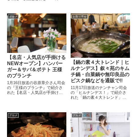
＆健康をテーマに、誰もが簡単
お手軽！マジックレシピ」一人
に5分で出来る驚きの方法が番組
前１６８円！！ホットプレート
の中で紹介されました!! その中
でミラノ風ドリア！！調理時間
グルメ
お取り寄せ
で紹介された2種類の万能ダレの
も２５分間と手軽で楽しく作れ
作り...
るのでホットプレートでのパー
ティー料理にも最...
【名店・人気店が手掛ける
【鍋の素４大トレンド｜ヒ
NEWオープン】ハンバー
ルナンデス】叙々苑のキム
ガー＆サバ＆ポテト 王様
チ鍋・白菜鍋や無印良品の
のブランチ
ビスク鍋などを通販で!!
1月16日放送の谷原章介さん司会
の『王様のブランチ』で紹介さ
11月17日放送のナンチャン司会
れた【名店・人気店が手掛ける
の「ヒルナンデス！」で紹介さ
NEWオープン】です。今、巷で
れた「鍋の素４大トレンド」
話題のお店が新しくオープンさ
5000種のお鍋を食べた達人安井
せたお店を紹介してくれまし
レイコさんが絶品＆珍しい人気
た。何処もこだわりのある逸品
商品を紹介してくれました。 寒
グルメ
グルメ
が売りで要チェックです！！！
くなってきたこの時期、野菜も
ヘンリーズバ...
たくさん摂れ体も暖まる鍋。 近
年お...