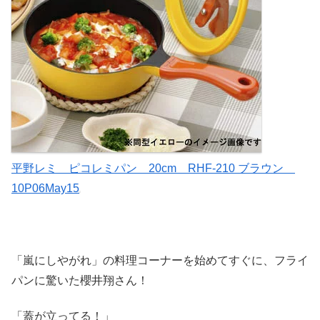
平野レミ ピコレミパン 20cm RHF-210 ブラウン
10P06May15
「嵐にしやがれ」の料理コーナーを始めてすぐに、フライ
パンに驚いた櫻井翔さん！
「蓋が立ってる！」