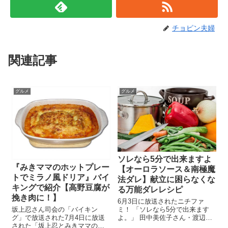
チョピン夫婦
関連記事
グルメ
グルメ
ソレなら5分で出来ますよ
『みきママのホットプレー
【オーロラソース＆南極魔
トでミラノ風ドリア』バイ
法ダレ】献立に困らなくな
キングで紹介【高野豆腐が
る万能ダレレシピ
挽き肉に！】
6月3日に放送されたニチファ
ミ！ 「ソレなら5分で出来ます
坂上忍さん司会の「バイキン
よ。」 田中美佐子さん・渡辺直
グ」で放送された7月4日に放送
美さんもビックリの美容＆家事
された「坂上忍とみきママの超