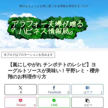
毎日をちょっとお得に過ごせる情報を発信するブログ
当ブログはプロモーションを含みます
【嵐にしやがれ チンポテトのレシピ】ヨ
ーグルトソースが美味い！平野レミ・櫻井
翔のお料理作り方
X
Facebook
はてブ
0
1
Pocket
LINE
コピー
0