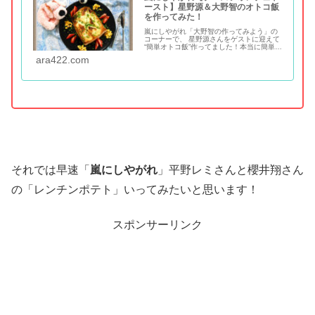
ースト】星野源＆大野智のオトコ飯
を作ってみた！
嵐にしやがれ「大野智の作ってみよう」の
コーナーで、 星野源さんをゲストに迎えて
“簡単オトコ飯”作ってました！本当に簡単に
作れちゃうレシピなのですが、分量などは
ara422.com
いっさい教えて頂けず… ま簡単レシピだか
ら雰囲気で作ってみよっ！ ちょうどポター
ジュスープの素もあるし、忙しい朝でも簡
単に作れちゃう感じが魅力的ですよねぇ～♪
それでは早速「
嵐にしやがれ
」平野レミさんと櫻井翔さん
の「レンチンポテト」いってみたいと思います！
スポンサーリンク