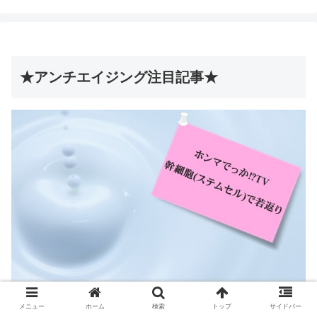
★アンチエイジング注目記事★
メニュー
ホーム
検索
トップ
サイドバー
【 幹細胞(ステムセル)で驚きの若返り!?】ホンマでっか!?