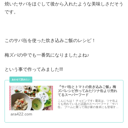
焼いたサバをほぐして後から入れたような美味しさだそう
です。
このサバ缶を使った炊き込みご飯のレシピ！
梅ズバの中でも一番気になりましたよね♪
という事で作ってみました!!!
『サバ缶とトマトの炊き込みご飯』梅
ズバレシピ作ってみた!ツナ缶より売れ
てるスーパーフード
こんにちは！ チョピンです♪ 最近は、ツナ缶よ
りも売れていると話題のスーパーフード「サバ
缶」 ブームに乗って我が家の食卓にも登場する
機会が増えてます！ 今回は『梅沢富美男のズバ
ッと聞きます!』の番組内でANZEN漫才あらぽ
ara422.com
んさんが「朝サバ生活」に挑戦し、紹介された
「サバ缶レシピ」を作ってみました♪ 「サバ缶
とトマトの炊...