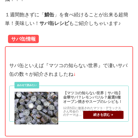
１週間飽きずに「
鯖缶
」を食べ続けることが出来る超簡
単！美味しい！
サバ缶レシピ
もご紹介しちゃいます♪
サバ缶情報
サバ缶といえば『マツコの知らない世界』で凄いサバ
缶の数々が紹介されましたね
↓
【マツコの知らない世界｜サバ缶】
金華サバ？レモンバジル？厳選6種
オーブン焼きやスープのレシピも！
12月5日に放送されたマツコ・デラックス
さん司会の「マツコの知らない世界」今回
のテーマは… マツコの知らない「サバ缶の
世界」 しかし、当のマツコさんはサバ缶が
嫌い…。 どうなってしまうのでしょう
か…。 サバ缶を紹介してくれたのは、サバ
缶で人...