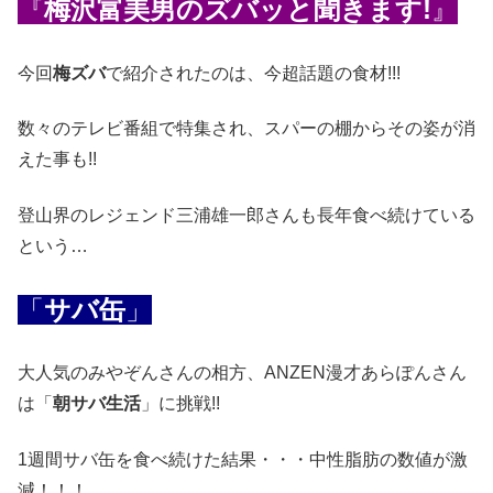
『
梅沢富美男のズバッと聞きます!
』
今回
梅ズバ
で紹介されたのは、今超話題の食材!!!
数々のテレビ番組で特集され、スパーの棚からその姿が消
えた事も!!
登山界のレジェンド三浦雄一郎さんも長年食べ続けている
という…
「
サバ缶
」
大人気のみやぞんさんの相方、ANZEN漫才あらぽんさん
は「
朝サバ生活
」に挑戦!!
1週間サバ缶を食べ続けた結果・・・中性脂肪の数値が激
減！！！