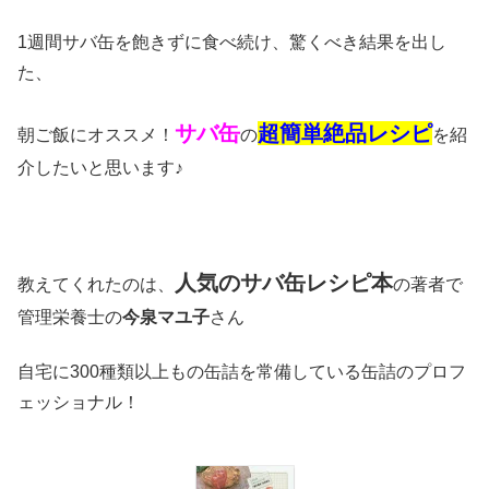
1週間サバ缶を飽きずに食べ続け、驚くべき結果を出し
た、
サバ缶
超
簡単絶品レシピ
朝ご飯にオススメ！
の
を紹
介したいと思います♪
人気のサバ缶レシピ本
教えてくれたのは、
の著者で
管理栄養士の
今泉マユ子
さん
自宅に300種類以上もの缶詰を常備している缶詰のプロフ
ェッショナル！