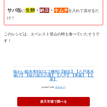
サバ缶
生卵
・
納豆
・
キムチ
に
を入れて混ぜるだ
け！
このレシピは、エベレスト登山の時も食べていたそうで
す！
味わい鯖水煮6缶[エコ梱包]【鯖缶】【八戸港水
揚げ】【味の加久の屋】【八戸】【青森】【土
産】
posted with
カエレバ
楽天市場で調べる