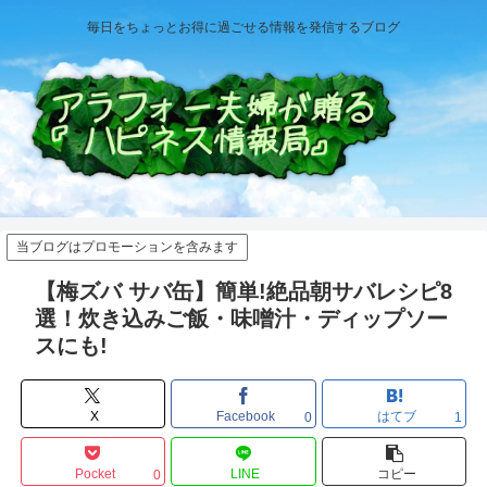
毎日をちょっとお得に過ごせる情報を発信するブログ
当ブログはプロモーションを含みます
【梅ズバ サバ缶】簡単!絶品朝サバレシピ8
選！炊き込みご飯・味噌汁・ディップソー
スにも!
X
Facebook
はてブ
0
1
Pocket
LINE
コピー
0