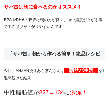
サバ缶は朝に食べるのがオススメ！
EPA
や
DHA
の吸収は朝の方が良く、血中濃度が上がる事
で中性脂肪が下がりやすいんです。
「サバ缶」朝から作れる簡単！絶品レシピ
「
朝サバ生活
」
今回、ANZEN漫才あらぽんさんは
を1
週間続けた結果…
中性脂肪値
が
827→134
に
激減！