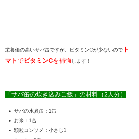
ト
栄養価の高いサバ缶ですが、ビタミンCが少ないので
マト
で
ビタミンC
を補強
します！
「サバ缶の炊き込みご飯」の材料（2人分）
サバの水煮缶：1缶
お米：1合
顆粒コンソメ：小さじ1