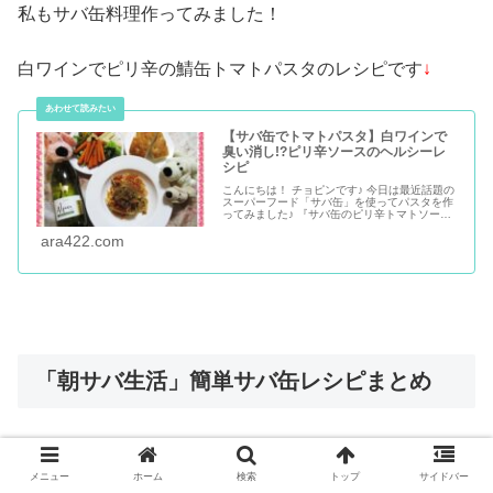
私もサバ缶料理作ってみました！
白ワインでピリ辛の鯖缶トマトパスタのレシピです
↓
【サバ缶でトマトパスタ】白ワインで
臭い消し!?ピリ辛ソースのヘルシーレ
シピ
こんにちは！ チョピンです♪ 今日は最近話題の
スーパーフード「サバ缶」を使ってパスタを作
ってみました♪ 『サバ缶のピリ辛トマトソース
パスタ』 サバ缶には色々と健康になる成分が入
っていて… 中でも注目されているのはオメガ3
ara422.com
脂肪酸と呼ばれるEPAとかDHAという成分。
動脈硬化・高血圧・心臓疾患などの生活習慣病
の予防効果が...
「朝サバ生活」簡単サバ缶レシピまとめ
今回
『
梅沢富美男のズバッと聞きます!
』
で紹介された1週
メニュー
ホーム
検索
トップ
サイドバー
間の
「
朝サバ生活
」
7種類のサバ缶レシピ。