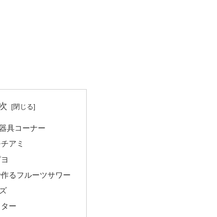
次
器具コーナー
モチアミ
ピヨ
で作るフルーツサワー
ズ
ッター