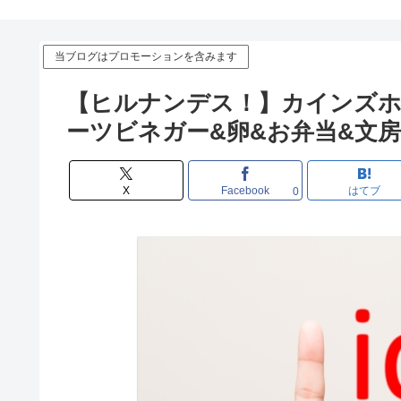
当ブログはプロモーションを含みます
【ヒルナンデス！】カインズ
ーツビネガー&卵&お弁当&文
X
Facebook
はてブ
0