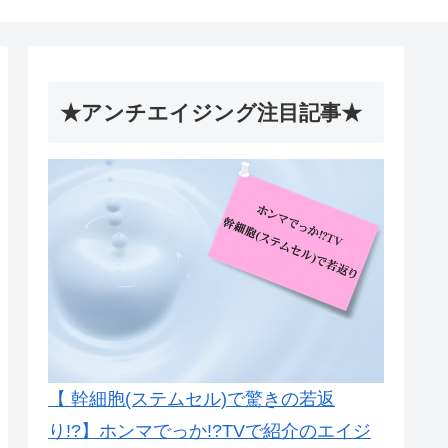
★アンチエイジング注目記事★
【 幹細胞(ステムセル)で驚きの若返
り!?】ホンマでっか!?TVで紹介のエイジ