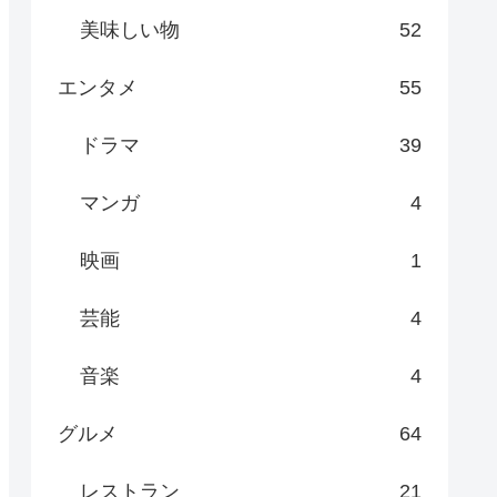
美味しい物
52
エンタメ
55
ドラマ
39
マンガ
4
映画
1
芸能
4
音楽
4
グルメ
64
レストラン
21