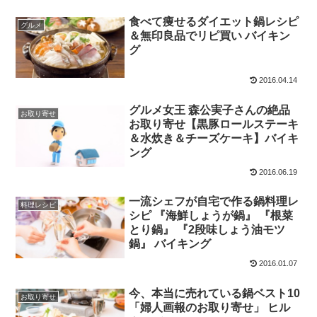
食べて痩せるダイエット鍋レシピ
グルメ
＆無印良品でリピ買い バイキン
グ
2016.04.14
グルメ女王 森公実子さんの絶品
お取り寄せ
お取り寄せ【黒豚ロールステーキ
＆水炊き＆チーズケーキ】バイキ
ング
2016.06.19
一流シェフが自宅で作る鍋料理レ
料理レシピ
シピ 『海鮮しょうが鍋』 『根菜
とり鍋』 『2段味しょう油モツ
鍋』 バイキング
2016.01.07
今、本当に売れている鍋ベスト10
お取り寄せ
「婦人画報のお取り寄せ」 ヒル