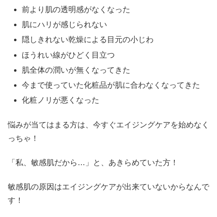
前より肌の透明感がなくなった
肌にハリが感じられない
隠しきれない乾燥による目元の小じわ
ほうれい線がひどく目立つ
肌全体の潤いが無くなってきた
今まで使っていた化粧品が肌に合わなくなってきた
化粧ノリが悪くなった
悩みが当てはまる方は、今すぐエイジングケアを始めなく
っちゃ！
「私、敏感肌だから…」と、あきらめていた方！
敏感肌の原因はエイジングケアが出来ていないからなんで
す！