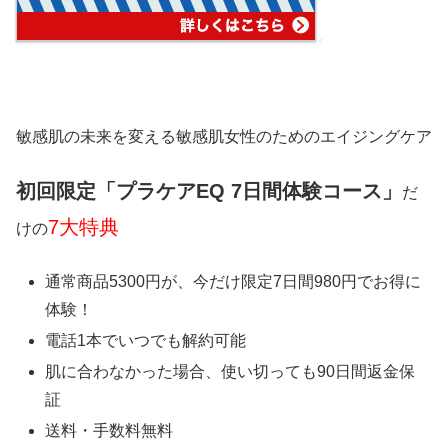
敏感肌の未来を変える敏感肌女性のためのエイジングケア
初回限定「プラケアEQ 7日間体験コース」
だ
7大特典
けの
通常商品5300円が、今だけ限定7日間980円でお得に
体験！
電話1本でいつでも解約可能
肌に合わなかった場合、使い切っても90日間返金保
証
送料・手数料無料