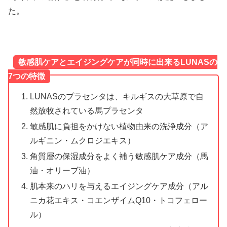
た。
敏感肌ケアとエイジングケアが同時に出来るLUNASの
7つの特徴
LUNASのプラセンタは、キルギスの大草原で自
然放牧されている馬プラセンタ
敏感肌に負担をかけない植物由来の洗浄成分（ア
ルギニン・ムクロジエキス）
角質層の保湿成分をよく補う敏感肌ケア成分（馬
油・オリーブ油）
肌本来のハリを与えるエイジングケア成分（アル
ニカ花エキス・コエンザイムQ10・トコフェロー
ル）