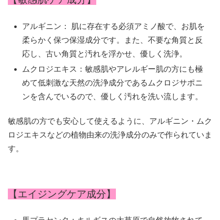
アルギニン： 肌に存在する必須アミノ酸で、お肌を
柔らかく保つ保湿成分です。また、不要な角質と反
応し、古い角質と汚れを浮かせ、優しく洗浄。
ムクロジエキス：敏感肌やアレルギー肌の方にも極
めて低刺激な天然の洗浄成分であるムクロジサポニ
ンを含んでいるので、優しく汚れを洗い流します。
敏感肌の方でも安心して使えるように、アルギニン・ムク
ロジエキスなどの植物由来の洗浄成分のみで作られていま
す。
【エイジングケア成分】