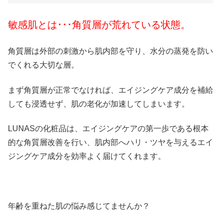
敏感肌とは･･･角質層が荒れている状態。
角質層は外部の刺激から肌内部を守り、水分の蒸発を防い
でくれる大切な層。
まず角質層が正常でなければ、エイジングケア成分を補給
しても浸透せず、肌の老化が加速してしまいます。
LUNASの化粧品は、エイジングケアの第一歩である根本
的な角質層改善を行い、肌内部へハリ・ツヤを与えるエイ
ジングケア成分を効率よく届けてくれます。
年齢を重ねた肌の悩み感じてませんか？