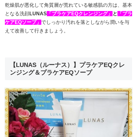
乾燥肌が悪化して角質層が荒れている敏感肌の方は、基本
となる洗顔
LUNAS
「プラケアEQクレンジング」
と
「プラ
ケアEQソープ」
でしっかり汚れを落としながら潤いを与
えて改善して行きましょう。
【LUNAS（ルーナス）】プラケアEQクレ
ンジング＆プラケアEQソープ