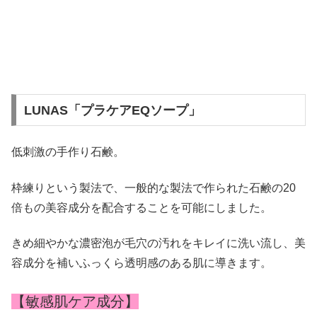
LUNAS「プラケアEQソープ」
低刺激の手作り石鹸。
枠練りという製法で、一般的な製法で作られた石鹸の20
倍もの美容成分を配合することを可能にしました。
きめ細やかな濃密泡が毛穴の汚れをキレイに洗い流し、美
容成分を補いふっくら透明感のある肌に導きます。
【敏感肌ケア成分】