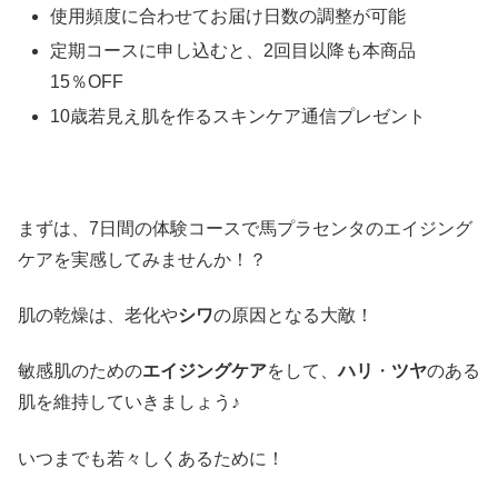
使用頻度に合わせてお届け日数の調整が可能
定期コースに申し込むと、2回目以降も本商品
15％OFF
10歳若見え肌を作るスキンケア通信プレゼント
まずは、7日間の体験コースで馬プラセンタのエイジング
ケアを実感してみませんか！？
肌の乾燥は、老化や
シワ
の原因となる大敵！
敏感肌のための
エイジングケア
をして、
ハリ
・
ツヤ
のある
肌を維持していきましょう♪
いつまでも若々しくあるために！