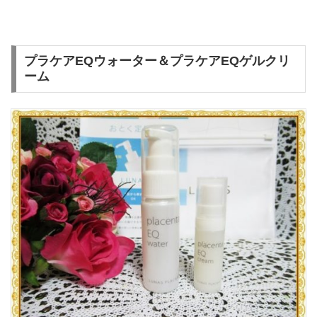
プラケアEQウォーター＆プラケアEQゲルクリ
ーム