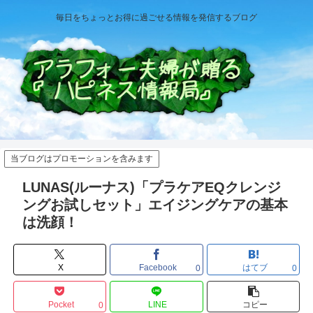
毎日をちょっとお得に過ごせる情報を発信するブログ
当ブログはプロモーションを含みます
LUNAS(ルーナス)「プラケアEQクレンジ
ングお試しセット」エイジングケアの基本
は洗顔！
X
Facebook
はてブ
0
0
Pocket
LINE
コピー
0