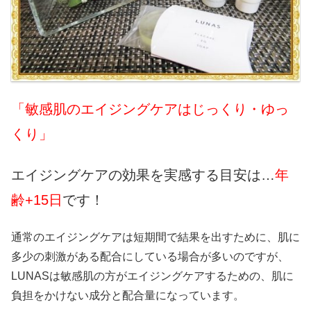
「敏感肌のエイジングケアはじっくり・ゆっ
くり」
エイジングケアの効果を実感する目安は…
年
齢+15日
です！
通常のエイジングケアは短期間で結果を出すために、肌に
多少の刺激がある配合にしている場合が多いのですが、
LUNASは敏感肌の方がエイジングケアするための、肌に
負担をかけない成分と配合量になっています。