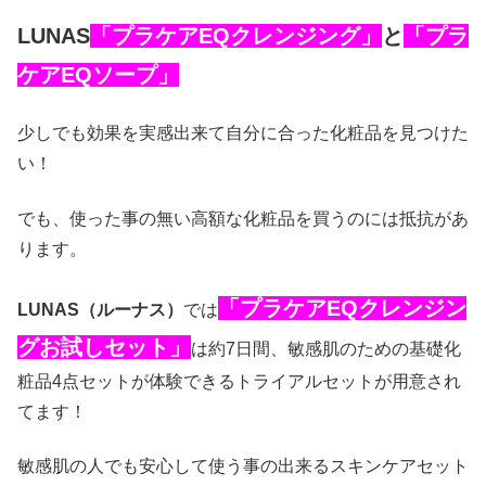
LUNAS
「プラケアEQクレンジング」
と
「プラ
ケアEQソープ」
少しでも効果を実感出来て自分に合った化粧品を見つけた
い！
でも、使った事の無い高額な化粧品を買うのには抵抗があ
ります。
「プラケアEQクレンジン
LUNAS（ルーナス）
では
グお試しセット」
は約7日間、敏感肌のための基礎化
粧品4点セットが体験できるトライアルセットが用意され
てます！
敏感肌の人でも安心して使う事の出来るスキンケアセット