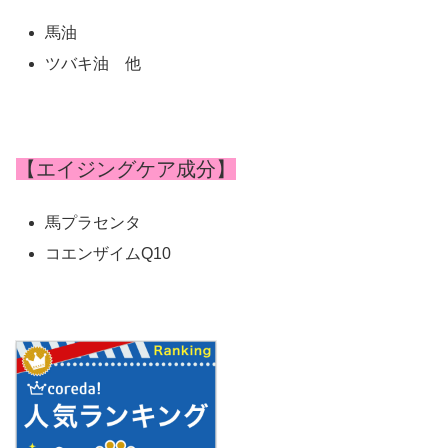
馬油
ツバキ油 他
【エイジングケア成分】
馬プラセンタ
コエンザイムQ10