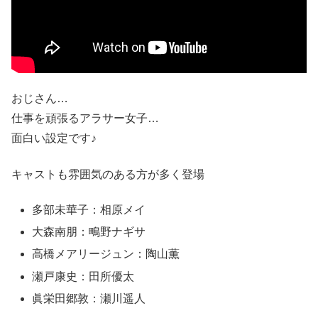
おじさん…
仕事を頑張るアラサー女子…
面白い設定です♪
キャストも雰囲気のある方が多く登場
多部未華子：相原メイ
大森南朋：鴫野ナギサ
高橋メアリージュン：陶山薫
瀬戸康史：田所優太
眞栄田郷敦：瀬川遥人