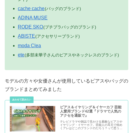
cache cache
(バッグのブランド)
ADINA MUSE
RODE SKO
(プチプラバッグのブランド)
ABISTE
(アクセサリーブランド)
moda Clea
ete
(多部未華子さんのピアスやネックレスのブランド)
モデルの方々や女優さんが使用しているピアスやバッグの
ブランドまとめてみました
ピアス＆イヤリング＆イヤーカフ 芸能
人愛用ブランド42選『ドラマで人気の
アクセを通販で』
テレビドラマや雑誌で見かける素敵なピアスや
イヤリング・イヤーカフ。芸能人の耳元で煌め
くアレはどこのブランドのだろう？って思う事
ありますよね！数あるドラマの中で特に素敵な