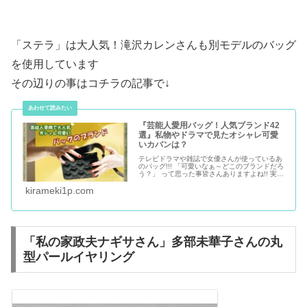
「ステラ」は大人気！滝沢カレンさんも別モデルのバッグ
を使用しています
その辺りの事はコチラの記事で↓
『芸能人愛用バッグ！人気ブランド42
選』私物やドラマで見たオシャレ可愛
いカバンは？
テレビドラマや雑誌で女優さんが使っているあ
のバッグ!!! 「可愛いなぁ～どこのブランドだろ
う？」 って思った事皆さんありますよね!! 実際
にドラマで使用され、女優さんの手元を彩って
いたあのバッグのブランドと購入先をご紹介!!
kirameki1p.com
「私の家政夫ナギサさん」多部未華子さんの丸
型パールイヤリング