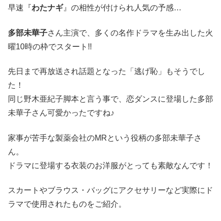
早速『
わたナギ
』の相性が付けられ人気の予感…
多部未華子
さん主演で、多くの名作ドラマを生み出した火
曜10時の枠でスタート!!
先日まで再放送され話題となった「逃げ恥」もそうでし
た！
同じ野木亜紀子脚本と言う事で、恋ダンスに登場した多部
未華子さん可愛かったですね♪
家事が苦手な製薬会社のMRという役柄の多部未華子さ
ん。
ドラマに登場する衣装のお洋服がとっても素敵なんです！
スカートやブラウス・バッグにアクセサリーなど実際にド
ラマで使用されたものをご紹介。