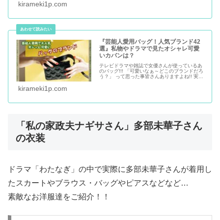
物を厳選。通販で購入可能なアクセも有りまし
kirameki1p.com
た。新しいブランドと出会って新しいコーデに
挑戦!!
『芸能人愛用バッグ！人気ブランド42
選』私物やドラマで見たオシャレ可愛
いカバンは？
テレビドラマや雑誌で女優さんが使っているあ
のバッグ!!! 「可愛いなぁ～どこのブランドだろ
う？」 って思った事皆さんありますよね!! 実際
にドラマで使用され、女優さんの手元を彩って
いたあのバッグのブランドと購入先をご紹介!!
kirameki1p.com
「私の家政夫ナギサさん」多部未華子さん
の衣装
ドラマ「わたなぎ」の中で実際に多部未華子さんが着用し
たスカートやブラウス・バッグやピアスなどなど…
素敵なお洋服達をご紹介！！