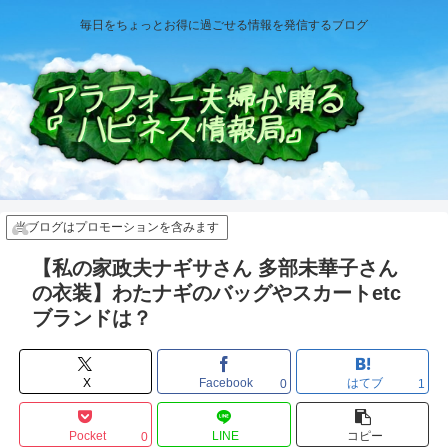
毎日をちょっとお得に過ごせる情報を発信するブログ
当ブログはプロモーションを含みます
【私の家政夫ナギサさん 多部未華子さん
の衣装】わたナギのバッグやスカートetc
ブランドは？
X
Facebook
はてブ
0
1
Pocket
LINE
コピー
0