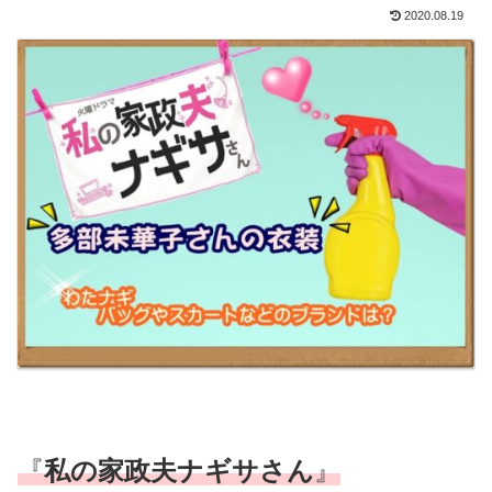
2020.08.19
『
私の家政夫ナギサさん
』