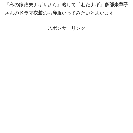
『私の家政夫ナギサさん』略して「
わたナギ
」
多部未華子
さんの
ドラマ衣装
のお
洋服
いってみたいと思います
スポンサーリンク