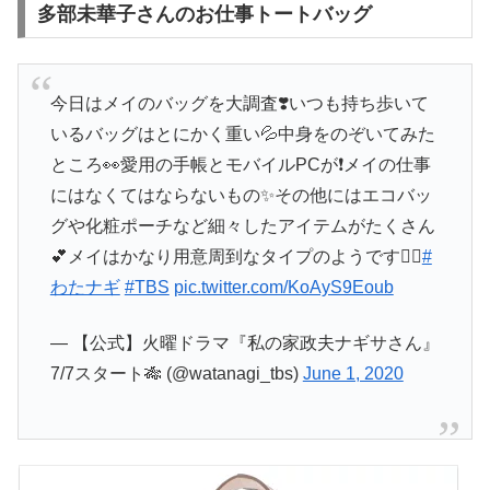
多部未華子さんのお仕事トートバッグ
今日はメイのバッグを大調査❣️いつも持ち歩いて
いるバッグはとにかく重い💦中身をのぞいてみた
ところ👀愛用の手帳とモバイルPCが❗️メイの仕事
にはなくてはならないもの✨その他にはエコバッ
グや化粧ポーチなど細々したアイテムがたくさん
💕メイはかなり用意周到なタイプのようです🕵️‍♂️
#
わたナギ
#TBS
pic.twitter.com/KoAyS9Eoub
— 【公式】火曜ドラマ『私の家政夫ナギサさん』
7/7スタート🎋 (@watanagi_tbs)
June 1, 2020