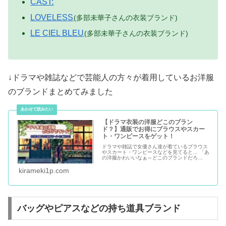
CAST:
LOVELESS
(多部未華子さんの衣装ブランド)
LE CIEL BLEU
(多部未華子さんの衣装ブランド)
↓ドラマや雑誌などで芸能人の方々が着用しているお洋服
のブランドまとめてみました
【ドラマ衣装の洋服どこのブラン
ド？】通販でお得にブラウスやスカー
ト・ワンピースをゲット！
ドラマや雑誌で女優さん達が着ているブラウス
やスカート・ワンピースなどを見てると… 「あ
の洋服かわいいなぁ～どこのブランドだろ
う？」って思う事ないですか？ 数々のドラマに
衣装として提供されたブランド＆通販でお得に
kirameki1p.com
セール価格で購入できるショップをご紹介して
いきたいと思います。
バッグやピアスなどの持ち道具ブランド