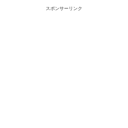
くれたのですが、どれもアイデ
のビヨン・ハイバーグさん 包丁
アがす...
スポンサーリンク
が変われば… 切れ味が変わ
る！...