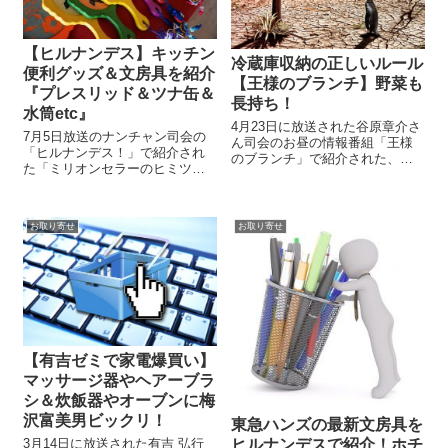
【ヒルナンデス】キッチン
冷蔵庫収納の正しいルール
便利グッズ＆文房具を紹介
【王様のブランチ】野菜も
『プレスリッド＆ツナ缶＆
長持ち！
水筒etc』
4月23日に放送された谷原章介さ
7月5日放送のナンチャン司会の
ん司会のお昼の情報番組「王様
「ヒルナンデス！」で紹介され
のブランチ」で紹介された、正
た「ミリオンセラーのヒミツ探
しいルールを習慣にして効率＆
るんです」100万個以上売れた大
女子力アップという事で「冷蔵
ヒット商品の秘密を探りま
庫収納の正しいルール」を 料理
す！！進化した今話題のキッチ
家でおもてなしプランアンーの
お取り寄せ
お取り寄せ
ン便利グッズや文房具などのア
高木ゑみ先生が教えてくれまし
イデア商品が紹介されました。
た。 普段...
暑い夏を乗り切...
【有吉ゼミで家電爆買い】
マッサージ器やヘアーブラ
シ＆炊飯器やオーブンに梅
沢富美男ビックリ！
東急ハンズの最新文房具を
3月14日に放送された有吉 弘行
ヒルナンデスで紹介！ホチ