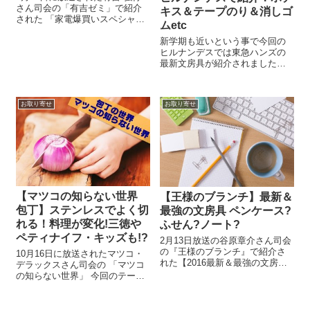
さん司会の「有吉ゼミ」で紹介
キス＆テープのり＆消しゴ
された 「家電爆買いスペシャ
ムetc
ル」 梅沢富美男さん、石原良純
さんも便利で驚きの機能を搭載
新学期も近いという事で今回の
した最新家電の魅力にビック
ヒルナンデスでは東急ハンズの
リ！ マッサージ器やヘアーブラ
最新文房具が紹介されました。
シ・オーブンや炊飯器まで、最
ヒルナンデスの定番コーナー
近登場して...
「主婦の新常識クイズ！」とい
う事で今話題の物をクローズア
お取り寄せ
お取り寄せ
ップ！ 今回は便利で機能的な最
新文房具スペシャル
Hey!Say!Jum...
【マツコの知らない世界
【王様のブランチ】最新＆
包丁】ステンレスでよく切
最強の文房具 ペンケース?
れる！料理が変化!三徳や
ふせん?ノート?
ペティナイフ・キッズも!?
2月13日放送の谷原章介さん司会
の『王様のブランチ』で紹介さ
10月16日に放送されたマツコ・
れた【2016最新＆最強の文房
デラックスさん司会の 「マツコ
具】成果も気分もアガル！2016
の知らない世界」 今回のテーマ
ベストバイ「ときめき文房具」
は…よく切れる包丁 世界的にも
です。文具王の高畑正幸さんを
話題な日本の『包丁の世界』 今
迎えて最新の文房具を紹介して
回紹介してくれるのは、外国人