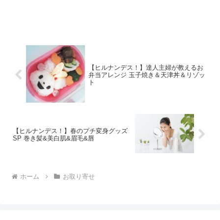
【ヒルナンデス！】達人主婦が教えるお
弁当アレンジ 玉子焼き＆天津丼＆リゾッ
ト
【ヒルナンデス！】春のプチ変身グッズ
SP 巻き髪&美白肌&眉毛&唇
ホーム
お取り寄せ