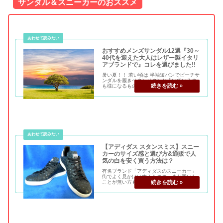
サンダル＆スニーカーのおススメ
おすすめメンズサンダル12選『30～
40代を迎えた大人はレザー製イタリ
アブランドで』コレを選びました!!
暑い夏！！ 若い頃は 半袖短パンでビーチサ
ンダルを履きペタンペタンと歩いているの
も様になるもの。 しかし30代～40代の、
アラフォーも近づく大人になるとそうは行
きません。 若者と同じような格好をしてい
てもなぜか？だらしなく見えてしまいま
す…...
【アディダス スタンスミス】スニー
カーのサイズ感と選び方&通販で人
気の白を安く買う方法は？
有名ブランド「アディダスのスニーカー」
街でよく見かけはするものの、まだ履いた
ことが無い方も多いのではないでしょう
か？ メンズ・レディース共にアディダスの
スニーカーは、デザインも豊富でジャケッ
トなどにも合わせられる少しフォーマルな
物から、スニ...