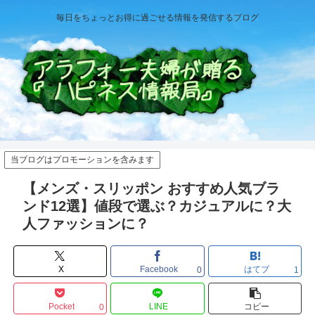
毎日をちょっとお得に過ごせる情報を発信するブログ
当ブログはプロモーションを含みます
【メンズ・スリッポン おすすめ人気ブラ
ンド12選】値段で選ぶ？カジュアルに？大
人ファッションに？
X
Facebook
はてブ
0
1
Pocket
LINE
コピー
0