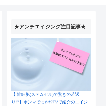
★アンチエイジング注目記事★
【 幹細胞(ステムセル)で驚きの若返
り!?】ホンマでっか!?TVで紹介のエイジ