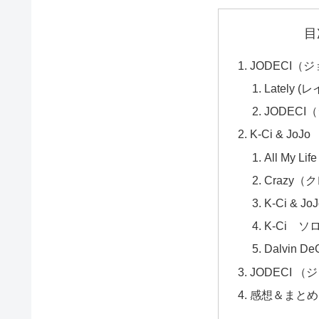
目
JODECI（
Lately 
JODEC
K-Ci & JoJo
All My Life
Crazy（
K-Ci & 
K-Ci ソ
Dalvin 
JODECI 
感想＆まとめ