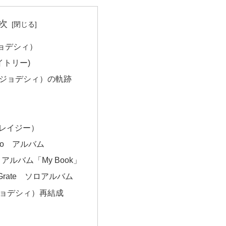
次
ジョデシィ）
(レイトリー)
I（ジョデシィ）の軌跡
クレイジー）
JoJo アルバム
ロアルバム「My Book」
DeGrate ソロアルバム
（ジョデシィ）再結成