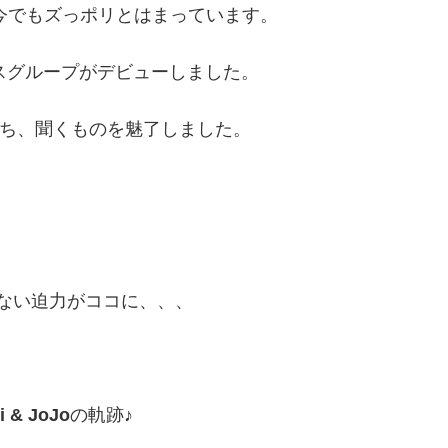
は今でもズっポリとはまっています。
ラスグループがデビューしました。
ち、聞くものを魅了しました。
。
はない迫力がココに、、、
i & JoJo
の軌跡♪