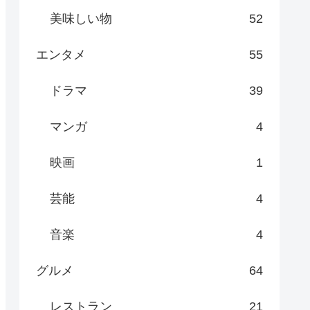
美味しい物
52
エンタメ
55
ドラマ
39
マンガ
4
映画
1
芸能
4
音楽
4
グルメ
64
レストラン
21