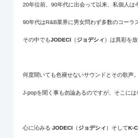
20年位前、90年代に出会って以来、私個人
90年代はR&B業界に男女問わず多数のコー
その中でも
JODECI
（
ジョデシィ
）は異彩を放
何度聞いても色褪せないサウンドとその歌声
J-popを聞く事も勿論あるのですが、そこに
心に沁みる
JODECI
（
ジョデシィ
）そして
K-C