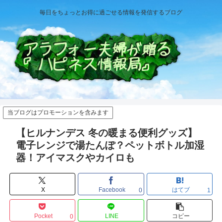
毎日をちょっとお得に過ごせる情報を発信するブログ
当ブログはプロモーションを含みます
【ヒルナンデス 冬の暖まる便利グッズ】
電子レンジで湯たんぽ？ペットボトル加湿
器！アイマスクやカイロも
X
Facebook
はてブ
0
1
Pocket
LINE
コピー
0