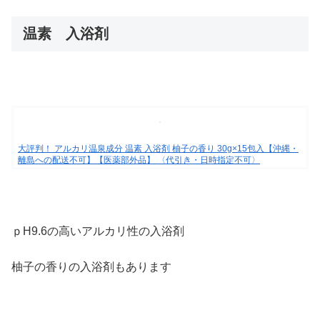
温素 入浴剤
大評判！ アルカリ温泉成分 温素 入浴剤 柚子の香り 30g×15包入【沖縄・
離島への配送不可】【医薬部外品】 〈代引き・日時指定不可〉
ｐH9.6の高いアルカリ性の入浴剤
柚子の香りの入浴剤もあります