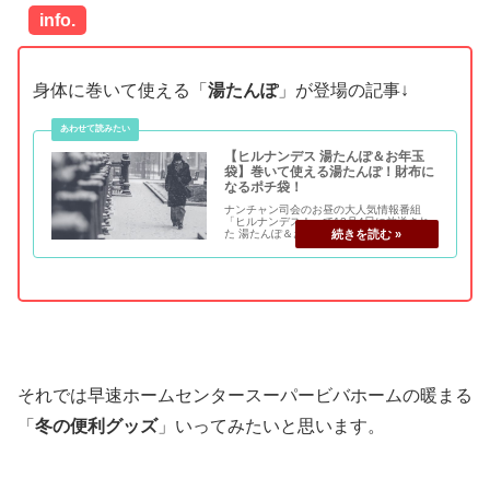
info.
身体に巻いて使える「
湯たんぽ
」が登場の記事↓
【ヒルナンデス 湯たんぽ＆お年玉
袋】巻いて使える湯たんぽ！財布に
なるポチ袋！
ナンチャン司会のお昼の大人気情報番組
「ヒルナンデス！」で12月4日に放送され
た 湯たんぽ＆お年玉袋 M1チャンピオンの
「とろサーモン」さんと一緒にマギーさん
ニコルさんが紹介してくれました！ 昨日の
M1も面白かったですね!! 財布になるポチ
袋...
それでは早速ホームセンタースーパービバホームの暖まる
「
冬の便利グッズ
」いってみたいと思います。