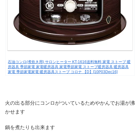
石油コンロ(煮炊き用) サロンヒーター KT-1616送料無料 家電 ストーブ 暖
房器具 季節家電 家電暖房器具 家電季節家電 ストーブ暖房器具 暖房器具
家電 季節家電家電 暖房器具ストーブ コロナ 【D】[10P03Dec16]
火の出る部分にコンロがついているためやかんでお湯が沸
かせます
鍋を煮たりも出来ます