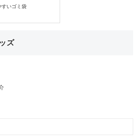
やすいゴミ袋
ッズ
介