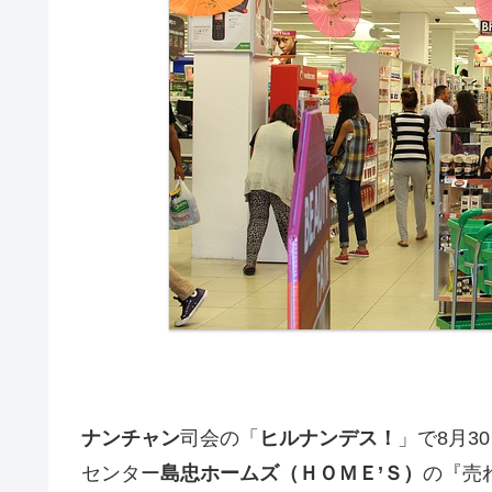
ナンチャン
司会の「
ヒルナンデス！
」で8月3
センター
島忠ホームズ（ＨＯＭＥ’Ｓ）
の『売