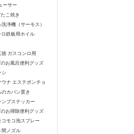
ューサー
ガたこ焼き
ル洗浄機（サーモス）
ンロ鉄板用ホイル
五徳 ガスコンロ用
ズのお風呂便利グッズ
ラシ
サウナ エステポンチョ
ろのカバン置き
ランプステッカー
ズのお掃除便利グッズ
モコモコ泡スプレー
き間ノズル