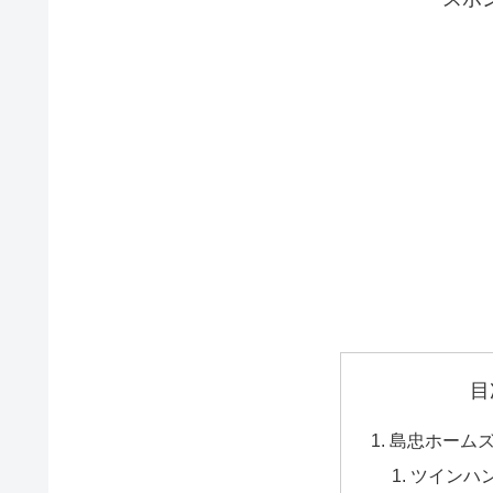
目
島忠ホーム
ツインハ