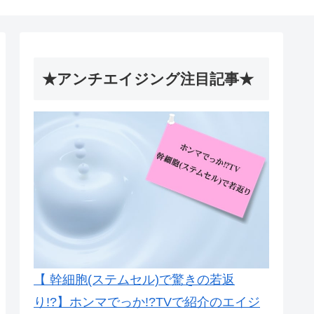
★アンチエイジング注目記事★
【 幹細胞(ステムセル)で驚きの若返
り!?】ホンマでっか!?TVで紹介のエイジ