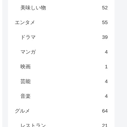
美味しい物
52
エンタメ
55
ドラマ
39
マンガ
4
映画
1
芸能
4
音楽
4
グルメ
64
レストラン
21