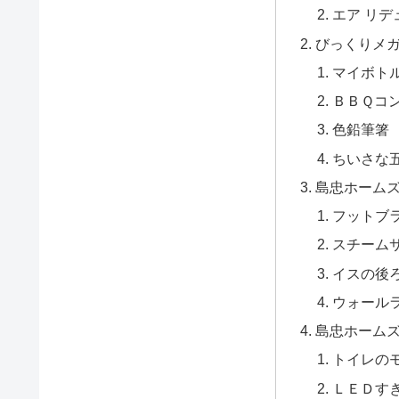
エア リデ
びっくりメ
マイボト
ＢＢＱコ
色鉛筆箸
ちいさな
島忠ホーム
フットブ
スチーム
イスの後
ウォール
島忠ホーム
トイレの
ＬＥＤす