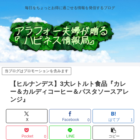
毎日をちょっとお得に過ごせる情報を発信するブログ
当ブログはプロモーションを含みます
【ヒルナンデス】3大レトルト食品『カレ
ー＆カルディコーヒー＆パスタソースアレ
ンジ』
X
Facebook
はてブ
0
1
Pocket
LINE
コピー
0