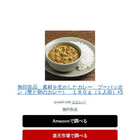
無印良品 素材を生かしたカレー プーパッポ
ン（蟹と卵のカレー） １８０ｇ（１人前）×5
posted with
カエレバ
無印良品
Amazonで調べる
楽天市場で調べる