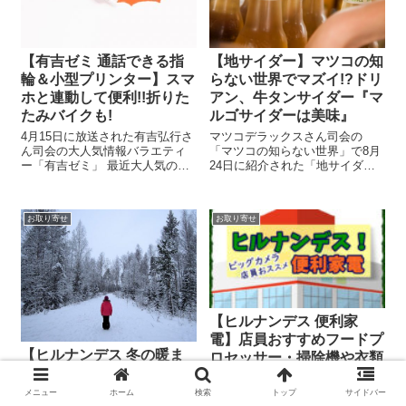
【有吉ゼミ 通話できる指
【地サイダー】マツコの知
輪＆小型プリンター】スマ
らない世界でマズイ!?ドリ
ホと連動して便利!!折りた
アン、牛タンサイダー『マ
たみバイクも!
ルゴサイダーは美味』
4月15日に放送された有吉弘行さ
マツコデラックスさん司会の
ん司会の大人気情報バラエティ
「マツコの知らない世界」で8月
ー「有吉ゼミ」 最近大人気のコ
24日に紹介された「地サイダー
ーナー梅沢富美男の「家電を買
の世界」紹介してくれたのは、
う」 今回はゲストにキンプリこ
これまで400種類を制覇したサイ
と、キング&プリンスの永瀬廉く
ダーの神に愛された女性、清水
お取り寄せ
お取り寄せ
んが登場!! スマホと連動させて
りょうこさん懐かしの地サイダ
話せる指輪や小型プリンターに
ーposted with カエレバ清水...
ビ...
【ヒルナンデス 便利家
電】店員おすすめフードプ
【ヒルナンデス 冬の暖ま
ロセッサー・掃除機や衣類
る便利グッズ】電子レンジ
スチーマー・マッサージ器
で湯たんぽ？ペットボトル
はゴリラ！
メニュー
ホーム
検索
トップ
サイドバー